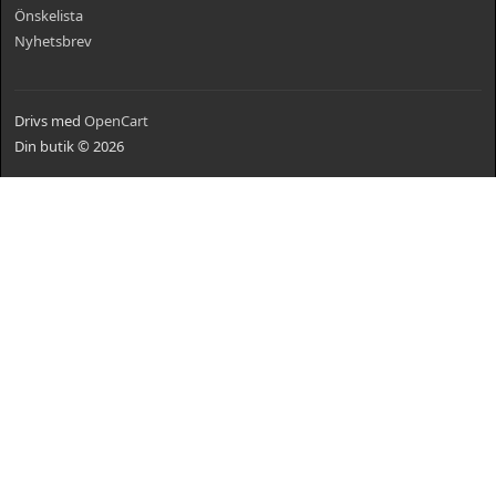
Önskelista
Nyhetsbrev
Drivs med
OpenCart
Din butik © 2026